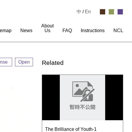
中
/
En
About
temap
News
Us
FAQ
Instructions
NCL
Related
ense
Open
The Brilliance of Youth-1