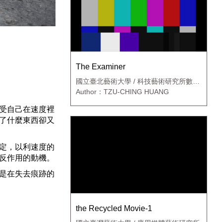
The Examiner
國立臺北藝術大學 / 科技藝術研究所數位
藝術創作組
Author：TZU-CHING HUANG
受自己在速度裡
了什麼東西卻又
定，以利速度的
反作用的動機。
是在失去痕跡的
the Recycled Movie-1