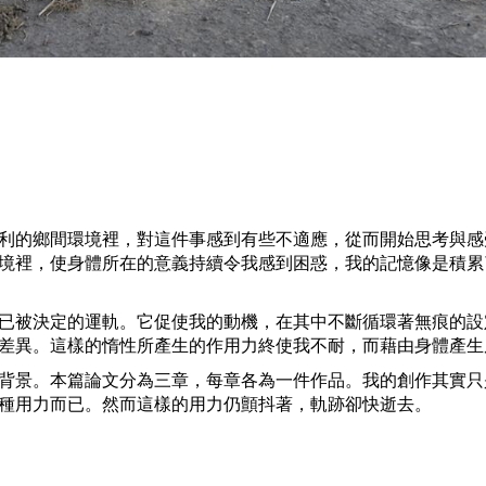
利的鄉間環境裡，對這件事感到有些不適應，從而開始思考與感
境裡，使身體所在的意義持續令我感到困惑，我的記憶像是積累
已被決定的運軌。它促使我的動機，在其中不斷循環著無痕的設
差異。這樣的惰性所產生的作用力終使我不耐，而藉由身體產生
背景。本篇論文分為三章，每章各為一件作品。我的創作其實只
種用力而已。然而這樣的用力仍顫抖著，軌跡卻快逝去。