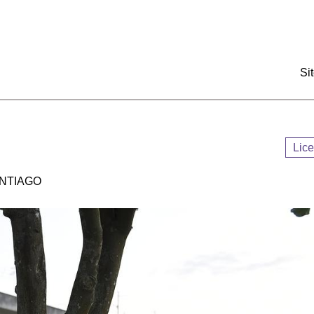
:::
Si
Lic
NTIAGO