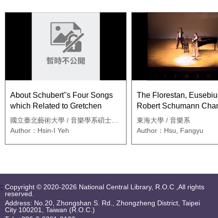
About Schubert''s Four Songs
The Florestan, Eusebi
which Related to Gretchen
Robert Schumann Chara
Music： “Sonata for Pi
國立臺北藝術大學 / 音樂學系碩士班
東海大學 / 音樂系
Violin in A Minor, op.10
聲樂組
Author：Hsin-I Yeh
Author：Hsu, Fangyu
::
Copyright © 2020-2026 National Central Library, R.O.C ,All rights
reserved.
Address: No.20, Zhongshan S. Rd., Zhongzheng District, Taipei
City 100201, Taiwan (R.O.C.)