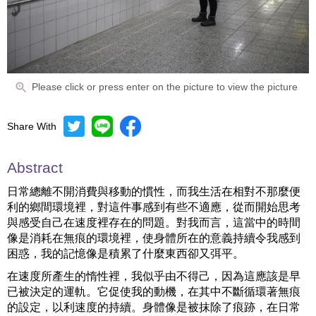
Please click or press enter on the picture to view the picture
Share With
Abstract
日常總離不開消費與移動的慣性，而我生活在相對不那麼便
利的鄉間環境裡，對這件事感到有些不適應，從而開始思考
與感受自己在速度裡存在的問題。對我而言，這當中的時間
像是消耗在無痕的環境裡，使身體所在的意義持續令我感到
困惑，我的記憶像是積累了什麼東西卻又弭平。
在速度所產生的惰性裡，我似乎由不得己，因為這應該是早
已被決定的運軌。它促使我的動機，在其中不斷循環著無痕
的設定，以利速度的持續。身體像是被抹除了痕跡，在日常