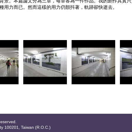
背景。本篇論文分為三章，每章各為一件作品。我的創作其實只
種用力而已。然而這樣的用力仍顫抖著，軌跡卻快逝去。
reserved.
ity 100201, Taiwan (R.O.C.)