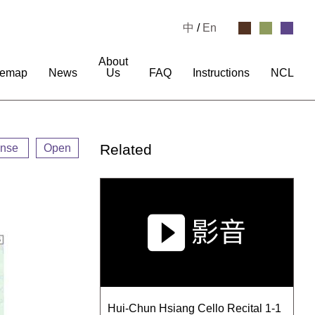
中
/
En
About
temap
News
Us
FAQ
Instructions
NCL
Related
ense
Open
Hui-Chun Hsiang Cello Recital 1-1