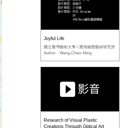
Joyful Life
國立臺灣藝術大學 / 應用媒體藝術研究所
Author：Wang,Chien Ming
Research of Visual Plastic
Creations Through Optical Art