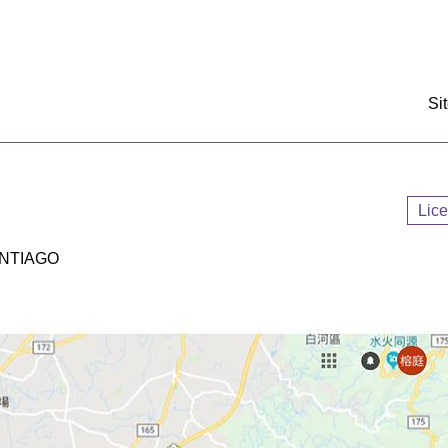
:::
Si
Lic
NTIAGO