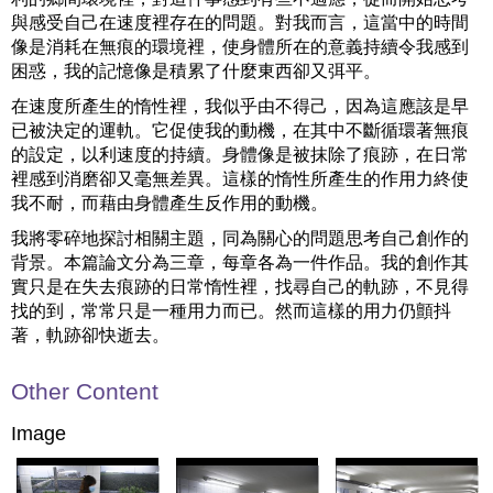
與感受自己在速度裡存在的問題。對我而言，這當中的時間
像是消耗在無痕的環境裡，使身體所在的意義持續令我感到
困惑，我的記憶像是積累了什麼東西卻又弭平。
在速度所產生的惰性裡，我似乎由不得己，因為這應該是早
已被決定的運軌。它促使我的動機，在其中不斷循環著無痕
的設定，以利速度的持續。身體像是被抹除了痕跡，在日常
裡感到消磨卻又毫無差異。這樣的惰性所產生的作用力終使
我不耐，而藉由身體產生反作用的動機。
我將零碎地探討相關主題，同為關心的問題思考自己創作的
背景。本篇論文分為三章，每章各為一件作品。我的創作其
實只是在失去痕跡的日常惰性裡，找尋自己的軌跡，不見得
找的到，常常只是一種用力而已。然而這樣的用力仍顫抖
著，軌跡卻快逝去。
Other Content
Image