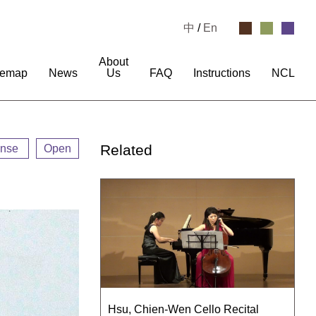
中
/
En
About
temap
News
Us
FAQ
Instructions
NCL
Related
ense
Open
Hsu, Chien-Wen Cello Recital