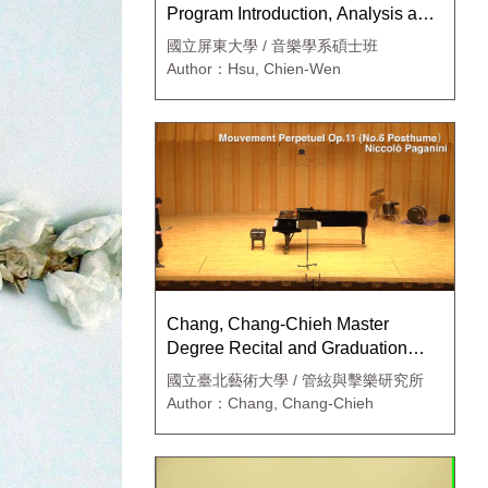
Program Introduction, Analysis and
Interpretation
國立屏東大學 / 音樂學系碩士班
Author：Hsu, Chien-Wen
Chang, Chang-Chieh Master
Degree Recital and Graduation
Concert
國立臺北藝術大學 / 管絃與擊樂研究所
Author：Chang, Chang-Chieh