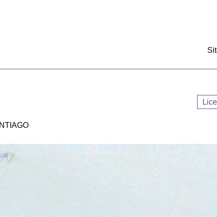
:::
Si
Lic
NTIAGO