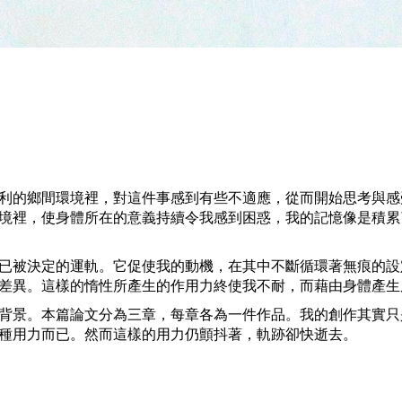
利的鄉間環境裡，對這件事感到有些不適應，從而開始思考與感
境裡，使身體所在的意義持續令我感到困惑，我的記憶像是積累
已被決定的運軌。它促使我的動機，在其中不斷循環著無痕的設
差異。這樣的惰性所產生的作用力終使我不耐，而藉由身體產生
背景。本篇論文分為三章，每章各為一件作品。我的創作其實只
種用力而已。然而這樣的用力仍顫抖著，軌跡卻快逝去。