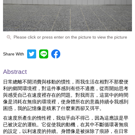
Please click or press enter on the picture to view the picture
Share With
Abstract
日常總離不開消費與移動的慣性，而我生活在相對不那麼便
利的鄉間環境裡，對這件事感到有些不適應，從而開始思考
與感受自己在速度裡存在的問題。對我而言，這當中的時間
像是消耗在無痕的環境裡，使身體所在的意義持續令我感到
困惑，我的記憶像是積累了什麼東西卻又弭平。
在速度所產生的惰性裡，我似乎由不得己，因為這應該是早
已被決定的運軌。它促使我的動機，在其中不斷循環著無痕
的設定，以利速度的持續。身體像是被抹除了痕跡，在日常