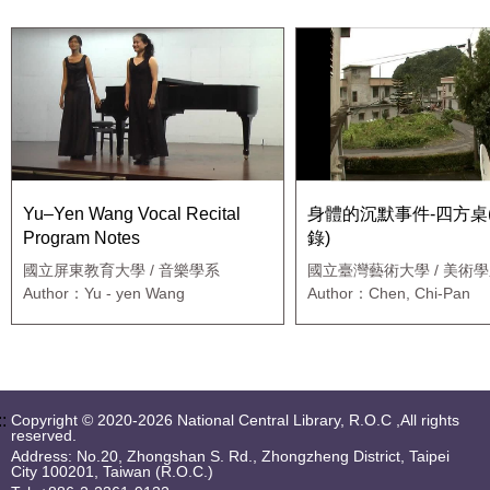
Yu–Yen Wang Vocal Recital
身體的沉默事件-四方桌
Program Notes
錄)
國立屏東教育大學 / 音樂學系
國立臺灣藝術大學 / 美術
Author：Yu - yen Wang
Author：Chen, Chi-Pan
::
Copyright © 2020-2026 National Central Library, R.O.C ,All rights
reserved.
Address: No.20, Zhongshan S. Rd., Zhongzheng District, Taipei
City 100201, Taiwan (R.O.C.)