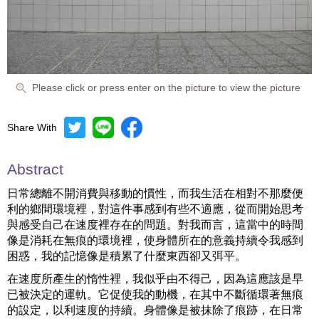
Please click or press enter on the picture to view the picture
Share With
Abstract
日常總離不開消費與移動的慣性，而我生活在相對不那麼便
利的鄉間環境裡，對這件事感到有些不適應，從而開始思考
與感受自己在速度裡存在的問題。對我而言，這當中的時間
像是消耗在無痕的環境裡，使身體所在的意義持續令我感到
困惑，我的記憶像是積累了什麼東西卻又弭平。
在速度所產生的惰性裡，我似乎由不得己，因為這應該是早
已被決定的運軌。它促使我的動機，在其中不斷循環著無痕
的設定，以利速度的持續。身體像是被抹除了痕跡，在日常