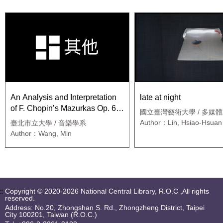
An Analysis and Interpretation
late at night
of F. Chopin’s Mazurkas Op. 6-
國立臺灣藝術大學 / 多媒
3, 17-2, 33-2, 50-3 and 67-4
學系動畫藝術碩士班
Author：Lin, Hsiao-Hsuan
臺北市立大學 / 音樂學系
Author：Wang, Min
::
Copyright © 2020-2026 National Central Library, R.O.C ,All rights
reserved.
Address: No.20, Zhongshan S. Rd., Zhongzheng District, Taipei
City 100201, Taiwan (R.O.C.)