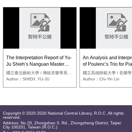
The Interpretation Report of Yu-
An Analysis and Interpr
Ju Shieh’s Nanguan Master
of Poulenc's Trio for Pi
Graduation Concert
Oboe and Bassoon, Op
國立臺北藝術大學 / 傳統音樂學系碩
國立高雄師範大學 / 音樂
士班
Author：SHIEH, YU-JU
Author：Chi-Yin Lin
::
Copyright © 2020-2026 National Central Library, R.O.C ,All rights
reserved.
Address: No.20, Zhongshan S. Rd., Zhongzheng District, Taipei
City 100201, Taiwan (R.O.C.)