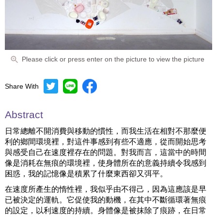
Please click or press enter on the picture to view the picture
Share With
Abstract
日常總離不開消費與移動的慣性，而我生活在相對不那麼便
利的鄉間環境裡，對這件事感到有些不適應，從而開始思考
與感受自己在速度裡存在的問題。對我而言，這當中的時間
像是消耗在無痕的環境裡，使身體所在的意義持續令我感到
困惑，我的記憶像是積累了什麼東西卻又弭平。
在速度所產生的惰性裡，我似乎由不得己，因為這應該是早
已被決定的運軌。它促使我的動機，在其中不斷循環著無痕
的設定，以利速度的持續。身體像是被抹除了痕跡，在日常