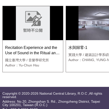
Recitation Experience and the
水與歸零-1
Use of Sound in the Ritual and
實踐大學 / 建築設計學系
Congregation of Taiwan’s
Author：CHANG, YUNG-
國立臺灣大學 / 音樂學研究所
Muslim Communities
Author：Yu-Chun Hsu
::
Copyright © 2020-2026 National Central Library, R.O.C ,All rights
reserved.
Address: No.20, Zhongshan S. Rd., Zhongzheng District, Taipei
City 100201, Taiwan (R.O.C.)