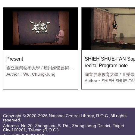
Present
SHIEH SHUE-FAN Soprano
recital Program note
國立臺灣藝術大學 / 應用媒體藝術研
究所
Author：Wu, Chung-Jung
國立屏東教育大學 / 音樂
Author：SHIEH SHUE-F
::
Copyright © 2020-2026 National Central Library, R.O.C ,All rights
reserved.
Address: No.20, Zhongshan S. Rd., Zhongzheng District, Taipei
City 100201, Taiwan (R.O.C.)