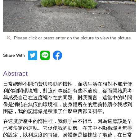
Please click or press enter on the picture to view the picture
Share With
Abstract
日常總離不開消費與移動的慣性，而我生活在相對不那麼便
利的鄉間環境裡，對這件事感到有些不適應，從而開始思考
與感受自己在速度裡存在的問題。對我而言，這當中的時間
像是消耗在無痕的環境裡，使身體所在的意義持續令我感到
困惑，我的記憶像是積累了什麼東西卻又弭平。
在速度所產生的惰性裡，我似乎由不得己，因為這應該是早
已被決定的運軌。它促使我的動機，在其中不斷循環著無痕
的設定，以利速度的持續。身體像是被抹除了痕跡，在日常