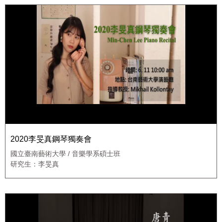
2020李旻真鋼琴獨奏會
國立臺南藝術大學 / 音樂學系碩士班
研究生：李旻真