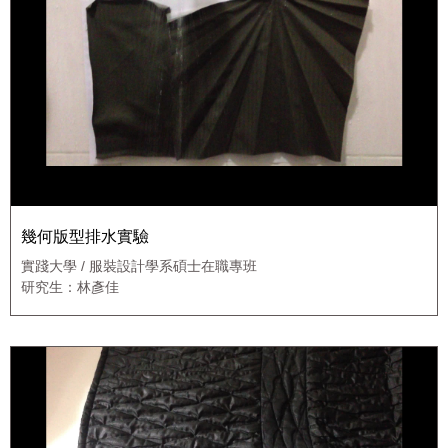
幾何版型排水實驗
實踐大學 / 服裝設計學系碩士在職專班
研究生：林彥佳