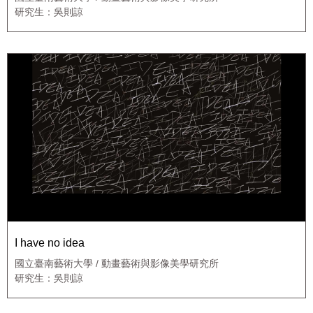
研究生：吳則諒
I have no idea
國立臺南藝術大學 / 動畫藝術與影像美學研究所
研究生：吳則諒