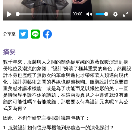
00:00
Play
Mute
Settings
Ente
full
分享至
摘要
數千年來，服裝與人之間的關係從單純的遮蔽保暖演進到身
份地位及潮流的象徵，”設計”扮演了極其重要的角色，然而設
計本身也歷經了無數次的革命與進化才帶領著人類邁向現代
化，設計與藝術之間的界線也越趨模糊。服裝設計究竟要首
重美感才講求機能，或是為了功能而足以犧牲形的美，一直
是時尚界爭論不休的議題，在這兩股異見之中難道就沒有兼
顧的可能性嗎？若能兼顧，那麼要以何為設計元素呢？其公
式又為何？
因此，本創作研究主要探討議題包括了：
1. 服裝設計如何從形即機能到形能合一的演化探討？