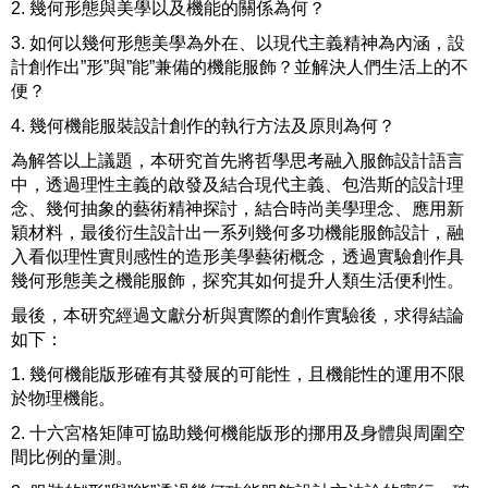
2. 幾何形態與美學以及機能的關係為何？
3. 如何以幾何形態美學為外在、以現代主義精神為內涵，設
計創作出”形”與”能”兼備的機能服飾？並解決人們生活上的不
便？
4. 幾何機能服裝設計創作的執行方法及原則為何？
為解答以上議題，本研究首先將哲學思考融入服飾設計語言
中，透過理性主義的啟發及結合現代主義、包浩斯的設計理
念、幾何抽象的藝術精神探討，結合時尚美學理念、應用新
穎材料，最後衍生設計出一系列幾何多功機能服飾設計，融
入看似理性實則感性的造形美學藝術概念，透過實驗創作具
幾何形態美之機能服飾，探究其如何提升人類生活便利性。
最後，本研究經過文獻分析與實際的創作實驗後，求得結論
如下：
1. 幾何機能版形確有其發展的可能性，且機能性的運用不限
於物理機能。
2. 十六宮格矩陣可協助幾何機能版形的挪用及身體與周圍空
間比例的量測。