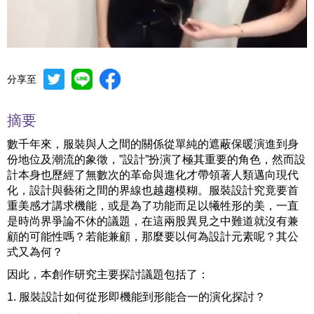
分享至
Mute
Settings
摘要
數千年來，服裝與人之間的關係從單純的遮蔽保暖演進到身
份地位及潮流的象徵，”設計”扮演了極其重要的角色，然而設
計本身也歷經了無數次的革命與進化才帶領著人類邁向現代
化，設計與藝術之間的界線也越趨模糊。服裝設計究竟要首
重美感才講求機能，或是為了功能而足以犧牲形的美，一直
是時尚界爭論不休的議題，在這兩股異見之中難道就沒有兼
顧的可能性嗎？若能兼顧，那麼要以何為設計元素呢？其公
式又為何？
因此，本創作研究主要探討議題包括了：
1. 服裝設計如何從形即機能到形能合一的演化探討？