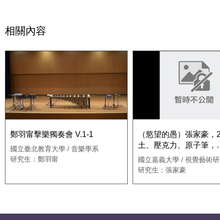
相關內容
鄭羽甯擊樂獨奏會 V.1-1
（慾望的愚）張家豪，2
土、壓克力、原子筆，
國立臺北教育大學 / 音樂學系
70x140cm
研究生：鄭羽甯
國立嘉義大學 / 視覺藝術
研究生：張家豪