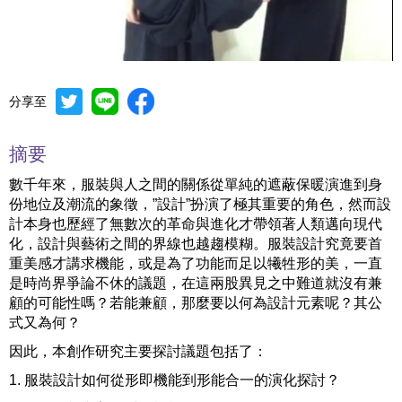
分享至
Mute
Settings
摘要
數千年來，服裝與人之間的關係從單純的遮蔽保暖演進到身
份地位及潮流的象徵，”設計”扮演了極其重要的角色，然而設
計本身也歷經了無數次的革命與進化才帶領著人類邁向現代
化，設計與藝術之間的界線也越趨模糊。服裝設計究竟要首
重美感才講求機能，或是為了功能而足以犧牲形的美，一直
是時尚界爭論不休的議題，在這兩股異見之中難道就沒有兼
顧的可能性嗎？若能兼顧，那麼要以何為設計元素呢？其公
式又為何？
因此，本創作研究主要探討議題包括了：
1. 服裝設計如何從形即機能到形能合一的演化探討？