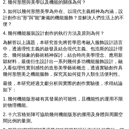
2. 幾何形態與美學以及機能的關係為何？
3. 如何以幾何形態美學為外在、以現代主義精神為內涵，設
計創作出”形”與”能”兼備的機能服飾？並解決人們生活上的不
便？
4. 幾何機能服裝設計創作的執行方法及原則為何？
為解答以上議題，本研究首先將哲學思考融入服飾設計語言
中，透過理性主義的啟發及結合現代主義、包浩斯的設計理
念、幾何抽象的藝術精神探討，結合時尚美學理念、應用新
穎材料，最後衍生設計出一系列幾何多功機能服飾設計，融
入看似理性實則感性的造形美學藝術概念，透過實驗創作具
幾何形態美之機能服飾，探究其如何提升人類生活便利性。
最後，本研究經過文獻分析與實際的創作實驗後，求得結論
如下：
1. 幾何機能版形確有其發展的可能性，且機能性的運用不限
於物理機能。
2. 十六宮格矩陣可協助幾何機能版形的挪用及身體與周圍空
間比例的量測。