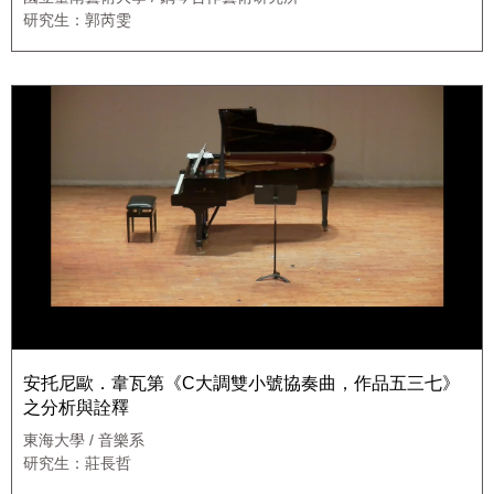
研究生：郭芮雯
安托尼歐．韋瓦第《C大調雙小號協奏曲，作品五三七》
之分析與詮釋
東海大學 / 音樂系
研究生：莊長哲