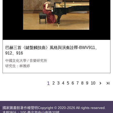
巴赫三首《鍵盤觸技曲》風格與演奏詮釋-BWV911、
912、916
中國文化大學 / 音樂研究所
研究生：林雅婷
1
2
3
4
5
6
7
8
9
10
::
國家圖書館著作權聲明Copyright © 2020-2026 All rights reserved.
本館地址：100 臺北市中山南路20號