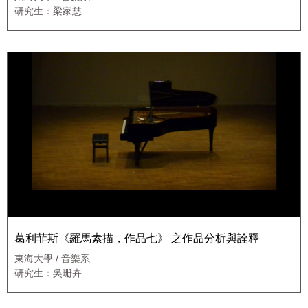
研究生：梁家慈
葛利菲斯《羅馬素描，作品七》 之作品分析與詮釋
東海大學 / 音樂系
研究生：吳珊卉