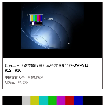
巴赫三首《鍵盤觸技曲》風格與演奏詮釋-BWV911、
912、916
中國文化大學 / 音樂研究所
研究生：林雅婷