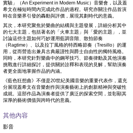
實驗」（An Experiment in Modern Music）音樂會，以及蓋
希文在極短時間內完成此作品的過程。研究亦關注作品首演
時在音樂界引發的轟動與評價，展現其劃時代的意義。
其次，本研究聚焦於樂曲的結構與主題發展，詳細分析其中
的七大主題，包括著名的「火車主題」與「愛的主題」，並
討論這些主題如何巧妙運用藍調音階、散拍節奏
（Ragtime）、以及拉丁風格的特西略節奏（Tresillo）的運
用，從而營造出兼具古典嚴謹性與爵士自由性的獨特風格。
同時，本研究針對樂曲中的鋼琴技巧、節奏律動及其他演奏
挑戰進行詳細探討，提供關於詮釋和表現的見解，幫助演奏
者更全面地掌握作品的內涵。
《藍色狂想曲》不僅是20世紀美國音樂的重要代表作，還充
分展現蓋希文在音樂創作與演奏藝術上的創新精神與突破性
成就。這部作品為演奏者提供了廣泛的探索空間，並彰顯其
深厚的藝術價值與跨時代的意義。
其他內容
影音