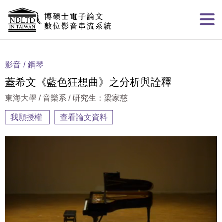
跳到主要內容
:::
影音
鋼琴
蓋希文《藍色狂想曲》之分析與詮釋
東海大學 / 音樂系 / 研究生：梁家慈
我願授權
查看論文資料