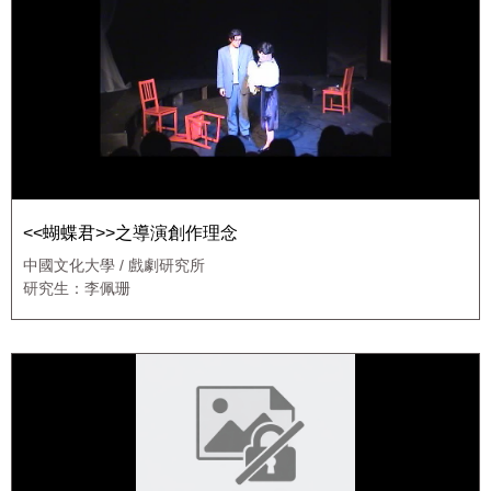
<<蝴蝶君>>之導演創作理念
中國文化大學 / 戲劇研究所
研究生：李佩珊