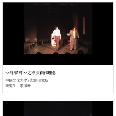
<<蝴蝶君>>之導演創作理念
中國文化大學 / 戲劇研究所
研究生：李佩珊