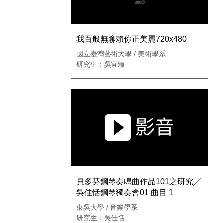
我百般無聊賴你正美麗720x480
國立臺灣藝術大學 / 美術學系
研究生：吳宜臻
貝多芬鋼琴奏鳴曲作品101之研究╱
吳佳恬鋼琴獨奏會01 曲目 1
東吳大學 / 音樂學系
研究生：吳佳恬