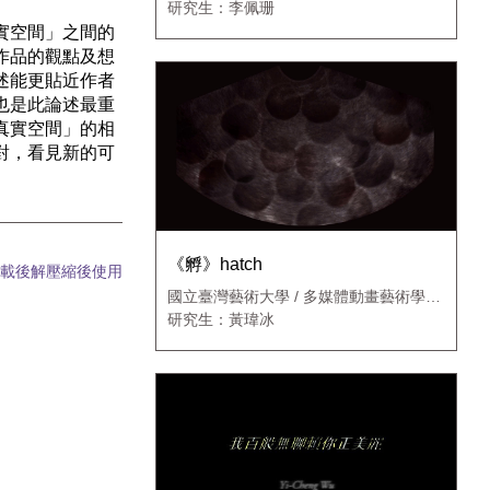
研究生：李佩珊
實空間」之間的
作品的觀點及想
述能更貼近作者
也是此論述最重
真實空間」的相
對，看見新的可
《孵》hatch
載後解壓縮後使用
國立臺灣藝術大學 / 多媒體動畫藝術學系
動畫藝術碩士班
研究生：黃瑋冰