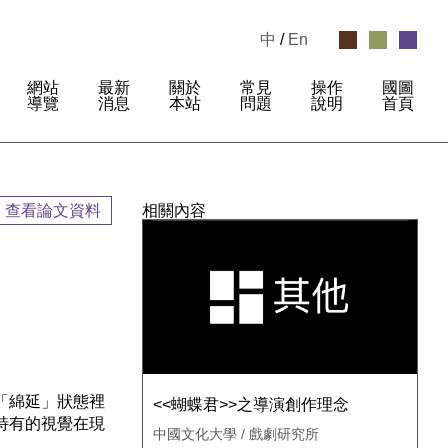
中
/
En
網站
最新
關於
常見
操作
國圖
:
導覽
消息
本站
問題
說明
首頁
查看論文資料
相關內容
「綿延」狀態裡
<<蝴蝶君>>之導演創作理念
特有的視覺在現
中國文化大學 / 戲劇研究所