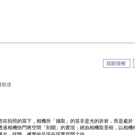
::
我願授權
鍾順達
想在拍照的當下，相機所「攝取」的並非是光的折射，而是處於
透過相機快門將空間「剖開」的實現；經由相機取景框，以相機
薄片」狀態，據實的呈現在現實空間之中。