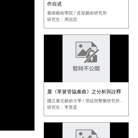
作自述
臺南藝術學院 / 造形藝術研究所
研究生：周信宏
蕭《單簧管協奏曲》之分析與詮釋
國立臺北藝術大學 / 管絃與擊樂研究所管
樂組
研究生：李昱柔