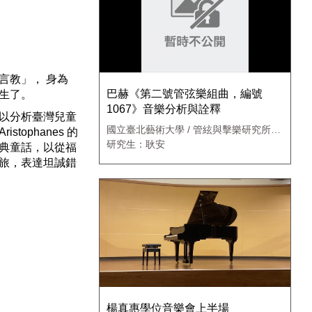
Settings
言教」， 身為
巴赫《第二號管弦樂組曲，編號
生了。
1067》音樂分析與詮釋
以分析臺灣兒童
國立臺北藝術大學 / 管絃與擊樂研究所管
phanes 的
樂組
研究生：耿安
典童話，以從福
旅，表達坦誠錯
楊真惠學位音樂會上半場