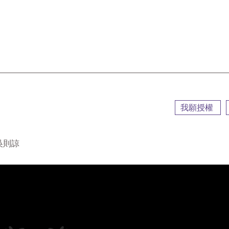
::
我願授權
吳則諒