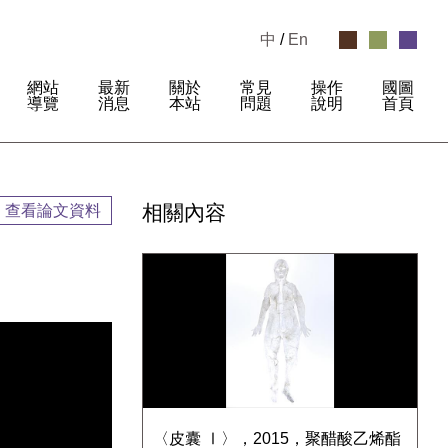
中
/
En
網站
最新
關於
常見
操作
國圖
:
導覽
消息
本站
問題
說明
首頁
相關內容
查看論文資料
〈皮囊 Ⅰ〉，2015，聚醋酸乙烯酯