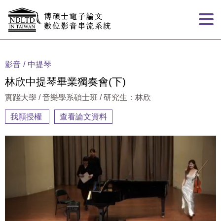
跳到主要內容
:::
影音
中提琴
林欣中提琴畢業獨奏會(下)
實踐大學 / 音樂學系碩士班 / 研究生：林欣
我願授權
查看論文資料