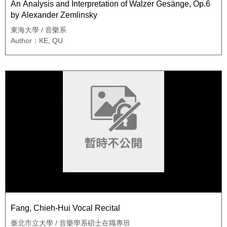
An Analysis and Interpretation of Walzer Gesänge, Op.6
by Alexander Zemlinsky
東海大學 / 音樂系
Author：KE, QU
Fang, Chieh-Hui Vocal Recital
臺北市立大學 / 音樂學系碩士在職專班