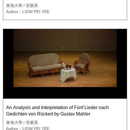
東海大學 / 音樂系
Author：LIOW PEI YEE
An Analysis and Interpretation of Fünf Lieder nach
Gedichten von Rückert by Gustav Mahler
東海大學 / 音樂系
Author：LIOW PEI YEE