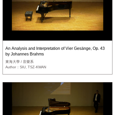
An Analysis and Interpretation of Vier Gesänge, Op. 43
by Johannes Brahms
東海大學 / 音樂系
Author：SIU, TSZ-KWAN