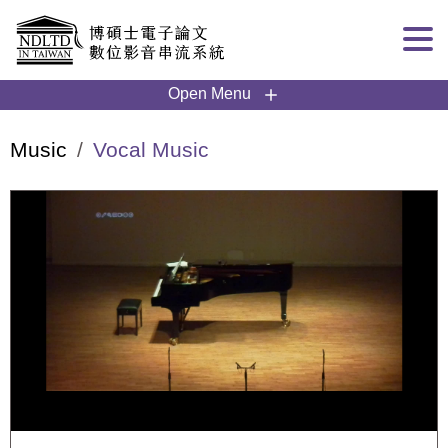
Goto main content
:::
Open Menu
Music
Vocal Music