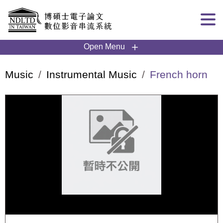
Goto main content
:::
Open Menu
Music
Instrumental Music
French horn