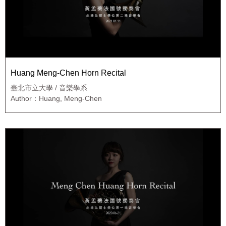
Huang Meng-Chen Horn Recital
臺北市立大學 / 音樂學系
Author：Huang, Meng-Chen