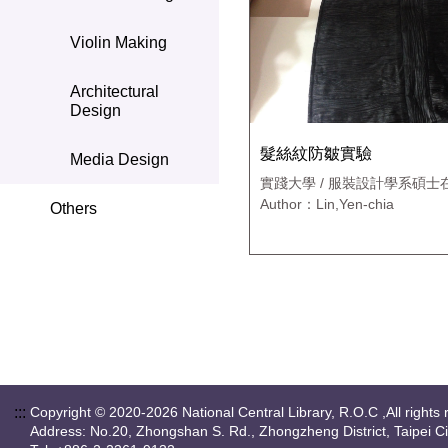
Violin Making
Architectural
Design
髮絲紋防皺實驗
Media Design
實踐大學 / 服裝設計學系碩士
專班
Author：Lin,Yen-chia
Others
:::
Copyright © 2020-2026 National Central Library, R.O.C ,All rights 
Address: No.20, Zhongshan S. Rd., Zhongzheng District, Taipei C