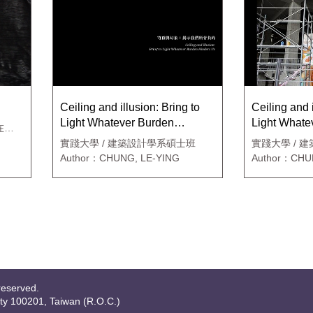
Ceiling and illusion: Bring to
Ceiling and i
Light Whatever Burden
Light Whate
在職
Hinders Us
Hinders Us
實踐大學 / 建築設計學系碩士班
實踐大學 / 
Author：CHUNG, LE-YING
Author：CHU
reserved.
ity 100201, Taiwan (R.O.C.)