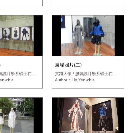
)
展場照片(二)
服裝設計學系碩士在職
實踐大學 / 服裝設計學系碩士在職
專班
en-chia
Author：Lin,Yen-chia