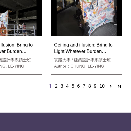
llusion: Bring to
Ceiling and illusion: Bring to
ver Burden
Light Whatever Burden
Hinders Us
建築設計學系碩士班
實踐大學 / 建築設計學系碩士班
NG, LE-YING
Author：CHUNG, LE-YING
1
2
3
4
5
6
7
8
9
10