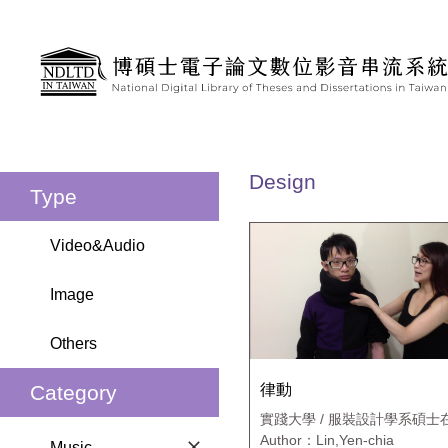
Goto main content
:::
Design
Type
Video&Audio
Image
Others
律動
Category
實踐大學 / 服裝設計學系碩士
專班
Author：Lin,Yen-chia
Music