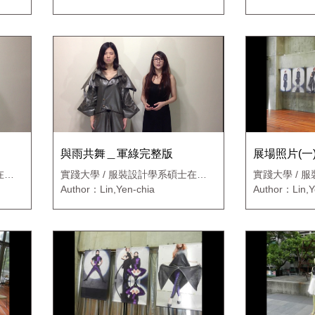
與雨共舞＿軍綠完整版
展場照片(一
在職
實踐大學 / 服裝設計學系碩士在職
實踐大學 / 
專班
專班
Author：Lin,Yen-chia
Author：Lin,Y