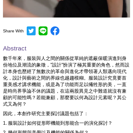
Share With
Mute
Settings
Abstract
數千年來，服裝與人之間的關係從單純的遮蔽保暖演進到身
份地位及潮流的象徵，”設計”扮演了極其重要的角色，然而設
計本身也歷經了無數次的革命與進化才帶領著人類邁向現代
化，設計與藝術之間的界線也越趨模糊。服裝設計究竟要首
重美感才講求機能，或是為了功能而足以犧牲形的美，一直
是時尚界爭論不休的議題，在這兩股異見之中難道就沒有兼
顧的可能性嗎？若能兼顧，那麼要以何為設計元素呢？其公
式又為何？
因此，本創作研究主要探討議題包括了：
1. 服裝設計如何從形即機能到形能合一的演化探討？
2. 幾何形態與美學以及機能的關係為何？