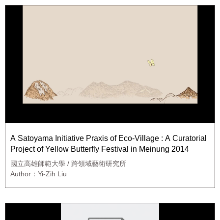
A Satoyama Initiative Praxis of Eco-Village : A Curatorial
Project of Yellow Butterfly Festival in Meinung 2014
國立高雄師範大學 / 跨領域藝術研究所
Author：Yi-Zih Liu