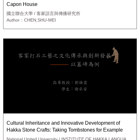
Capon House
國立聯合大學 / 客家語言與傳播研究所
Author：CHEN,SHU-MEI
Cultural Inheritance and Innovative Development of
Hakka Stone Crafts: Taking Tombstones for Example
National United University / INSTITUTE OF HAKKA LANGUAGE