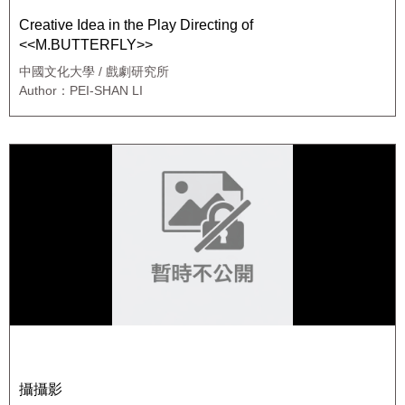
Creative Idea in the Play Directing of
<<M.BUTTERFLY>>
中國文化大學 / 戲劇研究所
Author：PEI-SHAN LI
攝攝影