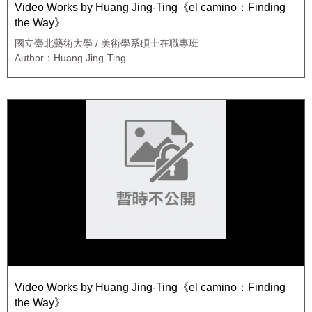
Video Works by Huang Jing-Ting《el camino：Finding
the Way》
國立臺北藝術大學 / 美術學系碩士在職專班
Author：Huang Jing-Ting
Video Works by Huang Jing-Ting《el camino：Finding
the Way》