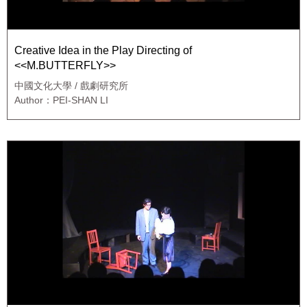
Creative Idea in the Play Directing of
<<M.BUTTERFLY>>
中國文化大學 / 戲劇研究所
Author：PEI-SHAN LI