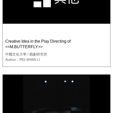
Creative Idea in the Play Directing of
<<M.BUTTERFLY>>
中國文化大學 / 戲劇研究所
Author：PEI-SHAN LI