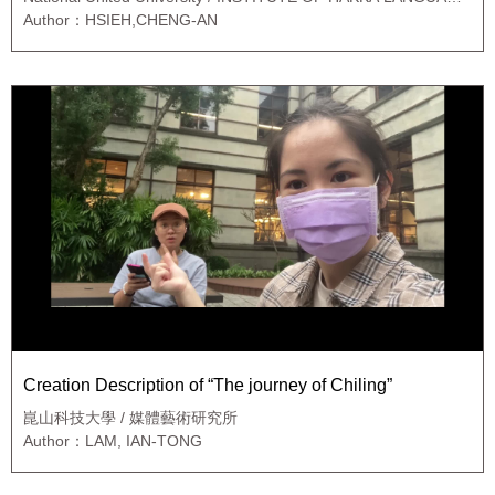
& COMMUNICATION
Author：HSIEH,CHENG-AN
Creation Description of “The journey of Chiling”
崑山科技大學 / 媒體藝術研究所
Author：LAM, IAN-TONG