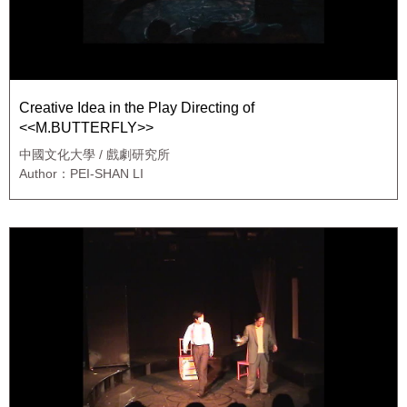
Creative Idea in the Play Directing of
<<M.BUTTERFLY>>
中國文化大學 / 戲劇研究所
Author：PEI-SHAN LI