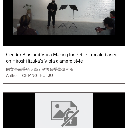
Gender Bias and Viola Making for Petite Female based
on Hiroshi Iizuka's Viola d'amore style
國立臺南藝術大學 / 民族音樂學研究所
Author：CHIANG, HUI-JU