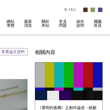
中
/
En
網站
最新
關於
常見
操作
國圖
:
導覽
消息
本站
問題
說明
首頁
相關內容
查看論文資料
《透明的孤獨》之創作論述－紙藝