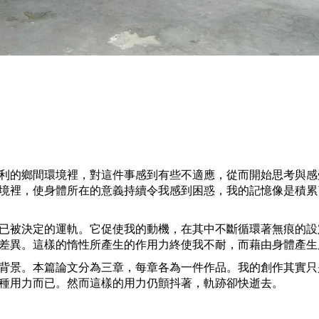
利的鄉間環境裡，對這件事感到有些不適應，從而開始思考與感
境裡，使身體所在的意義持續令我感到困惑，我的記憶像是積累
已被決定的運軌。它促使我的動機，在其中不斷循環著無痕的設
差異。這樣的惰性所產生的作用力終使我不耐，而藉由身體產生
背景。本篇論文分為三章，每章各為一件作品。我的創作其實只
種用力而已。然而這樣的用力仍顫抖著，軌跡卻快逝去。