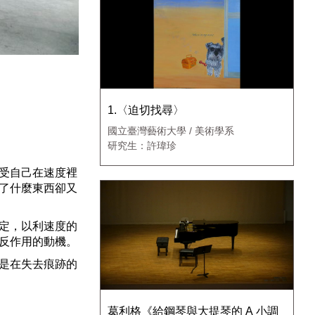
1.〈迫切找尋〉
國立臺灣藝術大學 / 美術學系
研究生：許瑋珍
受自己在速度裡
了什麼東西卻又
定，以利速度的
反作用的動機。
是在失去痕跡的
葛利格《給鋼琴與大提琴的 A 小調