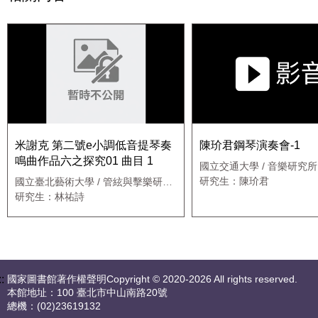
米謝克 第二號e小調低音提琴奏
陳玠君鋼琴演奏會-1
鳴曲作品六之探究01 曲目 1
國立交通大學 / 音樂研究所
研究生：陳玠君
國立臺北藝術大學 / 管絃與擊樂研究
所絃樂組
研究生：林祐詩
::
國家圖書館著作權聲明Copyright © 2020-2026 All rights reserved.
本館地址：100 臺北市中山南路20號
總機：(02)23619132