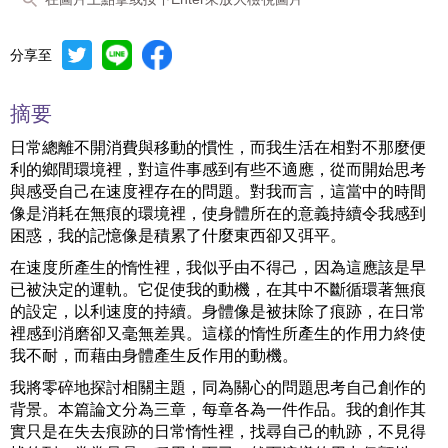
分享至
摘要
日常總離不開消費與移動的慣性，而我生活在相對不那麼便
利的鄉間環境裡，對這件事感到有些不適應，從而開始思考
與感受自己在速度裡存在的問題。對我而言，這當中的時間
像是消耗在無痕的環境裡，使身體所在的意義持續令我感到
困惑，我的記憶像是積累了什麼東西卻又弭平。
在速度所產生的惰性裡，我似乎由不得己，因為這應該是早
已被決定的運軌。它促使我的動機，在其中不斷循環著無痕
的設定，以利速度的持續。身體像是被抹除了痕跡，在日常
裡感到消磨卻又毫無差異。這樣的惰性所產生的作用力終使
我不耐，而藉由身體產生反作用的動機。
我將零碎地探討相關主題，同為關心的問題思考自己創作的
背景。本篇論文分為三章，每章各為一件作品。我的創作其
實只是在失去痕跡的日常惰性裡，找尋自己的軌跡，不見得