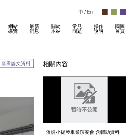
中
/
En
網站
最新
關於
常見
操作
國圖
:
導覽
消息
本站
問題
說明
首頁
相關內容
查看論文資料
溫婕小提琴畢業演奏會 含輔助資料