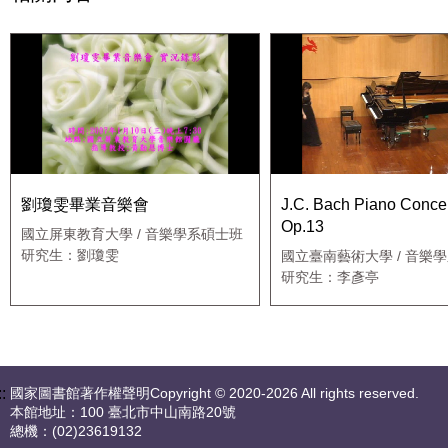
劉瓊雯畢業音樂會
J.C. Bach Piano Conce
Op.13
國立屏東教育大學 / 音樂學系碩士班
研究生：劉瓊雯
國立臺南藝術大學 / 音樂
研究生：李彥亭
::
國家圖書館著作權聲明Copyright © 2020-2026 All rights reserved.
本館地址：100 臺北市中山南路20號
總機：(02)23619132