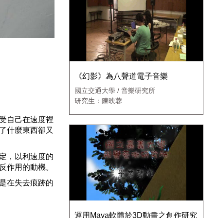
《幻影》為八聲道電子音樂
國立交通大學 / 音樂研究所
研究生：陳映蓉
受自己在速度裡
了什麼東西卻又
定，以利速度的
反作用的動機。
是在失去痕跡的
運用Maya軟體於3D動畫之創作研究