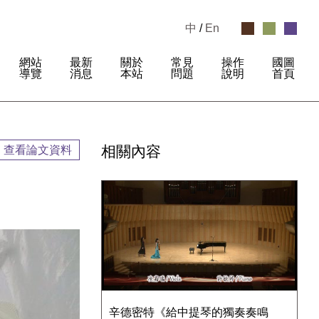
中
/
En
網站
最新
關於
常見
操作
國圖
:
導覽
消息
本站
問題
說明
首頁
相關內容
查看論文資料
辛德密特《給中提琴的獨奏奏鳴