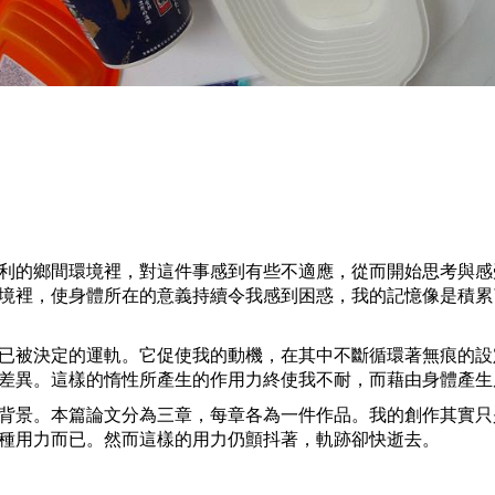
利的鄉間環境裡，對這件事感到有些不適應，從而開始思考與感
境裡，使身體所在的意義持續令我感到困惑，我的記憶像是積累
已被決定的運軌。它促使我的動機，在其中不斷循環著無痕的設
差異。這樣的惰性所產生的作用力終使我不耐，而藉由身體產生
背景。本篇論文分為三章，每章各為一件作品。我的創作其實只
種用力而已。然而這樣的用力仍顫抖著，軌跡卻快逝去。