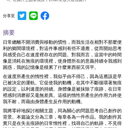
分享至
摘要
日常總離不開消費與移動的慣性，而我生活在相對不那麼便
利的鄉間環境裡，對這件事感到有些不適應，從而開始思考
與感受自己在速度裡存在的問題。對我而言，這當中的時間
像是消耗在無痕的環境裡，使身體所在的意義持續令我感到
困惑，我的記憶像是積累了什麼東西卻又弭平。
在速度所產生的惰性裡，我似乎由不得己，因為這應該是早
已被決定的運軌。它促使我的動機，在其中不斷循環著無痕
的設定，以利速度的持續。身體像是被抹除了痕跡，在日常
裡感到消磨卻又毫無差異。這樣的惰性所產生的作用力終使
我不耐，而藉由身體產生反作用的動機。
我將零碎地探討相關主題，同為關心的問題思考自己創作的
背景。本篇論文分為三章，每章各為一件作品。我的創作其
實只是在失去痕跡的日常惰性裡，找尋自己的軌跡，不見得