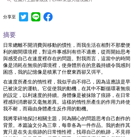
分享至
摘要
日常總離不開消費與移動的慣性，而我生活在相對不那麼便
利的鄉間環境裡，對這件事感到有些不適應，從而開始思考
與感受自己在速度裡存在的問題。對我而言，這當中的時間
像是消耗在無痕的環境裡，使身體所在的意義持續令我感到
困惑，我的記憶像是積累了什麼東西卻又弭平。
在速度所產生的惰性裡，我似乎由不得己，因為這應該是早
已被決定的運軌。它促使我的動機，在其中不斷循環著無痕
的設定，以利速度的持續。身體像是被抹除了痕跡，在日常
裡感到消磨卻又毫無差異。這樣的惰性所產生的作用力終使
我不耐，而藉由身體產生反作用的動機。
我將零碎地探討相關主題，同為關心的問題思考自己創作的
背景。本篇論文分為三章，每章各為一件作品。我的創作其
實只是在失去痕跡的日常惰性裡，找尋自己的軌跡，不見得