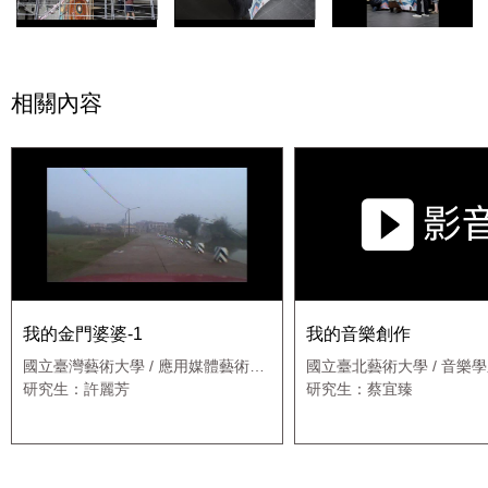
相關內容
我的金門婆婆-1
我的音樂創作
國立臺灣藝術大學 / 應用媒體藝術研
國立臺北藝術大學 / 音樂
究所
作曲組
研究生：許麗芳
研究生：蔡宜臻