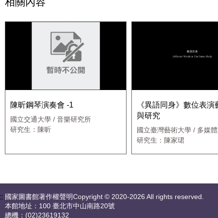
相關內容
陳昕鋼琴演奏會 -1
《異語同身》數位表演
與研究
國立交通大學 / 音樂研究所
研究生：陳昕
國立臺灣藝術大學 / 多媒
學系新媒體藝術碩士班
研究生：陳家珺
::
國家圖書館著作權聲明Copyright © 2020-2026 All rights reserved.
本館地址：100 臺北市中山南路20號
總機：(02)23619132