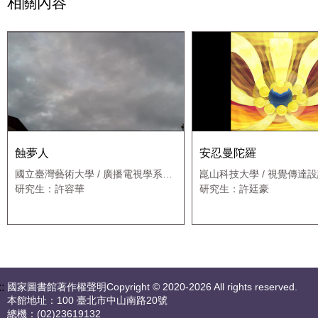
相關內容
蝕夢人
安忍曼陀羅
國立臺灣藝術大學 / 廣播電視學系應
崑山科技大學 / 視覺傳達
用媒體藝術班
研究生：許容華
研究生：許廷豪
::
國家圖書館著作權聲明Copyright © 2020-2026 All rights reserved.
本館地址：100 臺北市中山南路20號
總機：(02)23619132