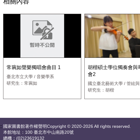
相關內容
常琬如聲樂獨唱會曲目 1
胡楷碩士學位獨奏會與
會2
臺北市立大學 / 音樂學系
研究生：常琬如
國立臺北藝術大學 / 管絃
所
研究生：胡楷
::
國家圖書館著作權聲明Copyright © 2020-2026 All rights reserved.
本館地址：100 臺北市中山南路20號
總機：(02)23619132