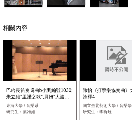
相關內容
巴哈長笛奏鳴曲b小調編號1030;
陳怡《打擊樂協奏曲》
朱立維"里諾之歌";貝姆"大波蘭
詮釋4
舞曲";梅湘"黑鳥"
東海大學 / 音樂系
國立臺北藝術大學 / 音樂
職專班
研究生：葉雅如
研究生：李昕珏