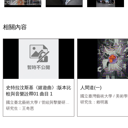
相關內容
史特拉汶斯基《嬉遊曲》:版本比
人間道(一)
較與音樂詮釋01 曲目 1
國立臺灣藝術大學 / 美術
研究生：賴明蕙
國立臺北藝術大學 / 管絃與擊樂研究
所絃樂組
研究生：王奇恩