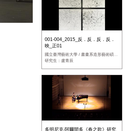
001-004_2015_反．反．反．反．
映_正01
國立臺灣藝術大學 / 書畫系造形藝術碩士
班
研究生：盧青辰
多明尼克‧阿爾間多《春之歌》研究