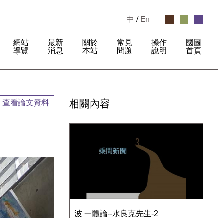
中
/
En
網站
最新
關於
常見
操作
國圖
:
導覽
消息
本站
問題
說明
首頁
相關內容
查看論文資料
波 一體論--水良克先生-2