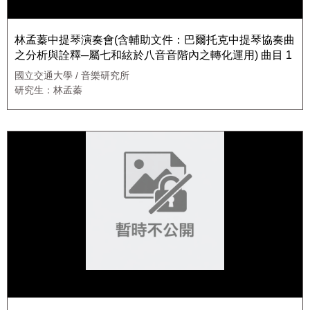
林孟蓁中提琴演奏會(含輔助文件：巴爾托克中提琴協奏曲
之分析與詮釋─屬七和絃於八音音階內之轉化運用) 曲目 1
國立交通大學 / 音樂研究所
研究生：林孟蓁