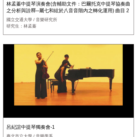
林孟蓁中提琴演奏會(含輔助文件：巴爾托克中提琴協奏曲
之分析與詮釋─屬七和絃於八音音階內之轉化運用) 曲目 2
國立交通大學 / 音樂研究所
研究生：林孟蓁
呂紀諠中提琴獨奏會-1
臺北市立大學 / 音樂學系