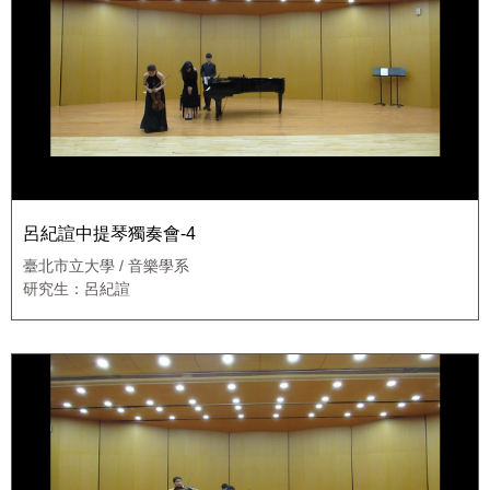
呂紀諠中提琴獨奏會-4
臺北市立大學 / 音樂學系
研究生：呂紀諠