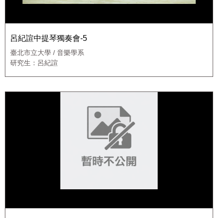
呂紀諠中提琴獨奏會-5
臺北市立大學 / 音樂學系
研究生：呂紀諠