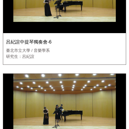
呂紀諠中提琴獨奏會-6
臺北市立大學 / 音樂學系
研究生：呂紀諠