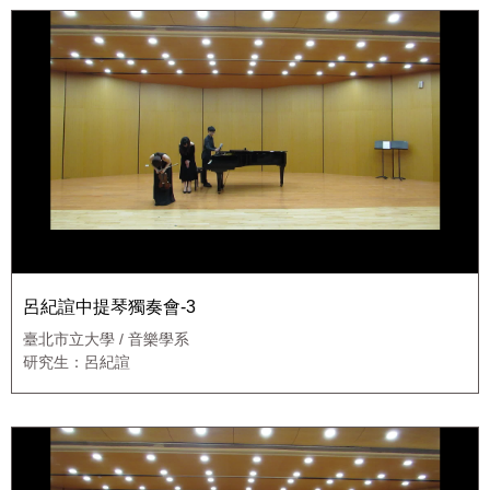
呂紀諠中提琴獨奏會-3
臺北市立大學 / 音樂學系
研究生：呂紀諠