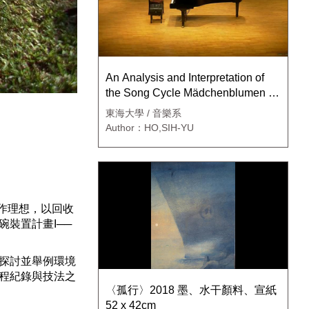
An Analysis and Interpretation of
the Song Cycle Mädchenblumen by
Richard Strauss
東海大學 / 音樂系
Author：HO,SIH-YU
創作理想，以回收
裝置計畫I──
探討並舉例環境
程紀錄與技法之
〈孤行〉2018 墨、水干顏料、宣紙
52 x 42cm