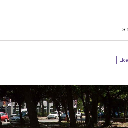
:::
Si
Lic