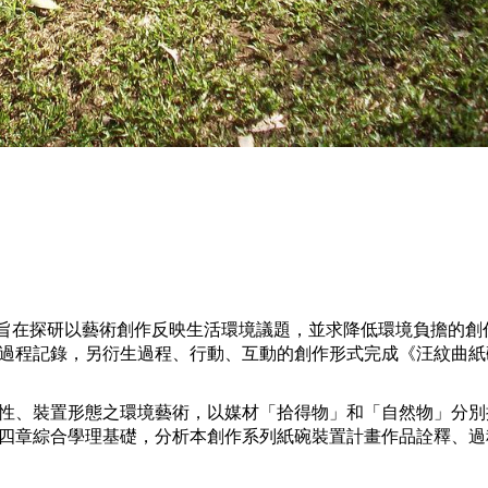
為主，旨在探研以藝術創作反映生活環境議題，並求降低環境負擔的
過程記錄，另衍生過程、行動、互動的創作形式完成《汪紋曲紙碗
性、裝置形態之環境藝術，以媒材「拾得物」和「自然物」分別
四章綜合學理基礎，分析本創作系列紙碗裝置計畫作品詮釋、過