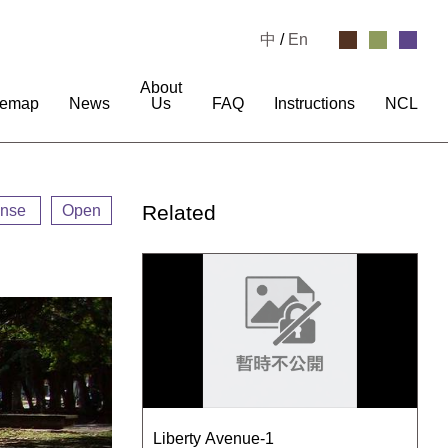
中
/
En
About
temap
News
Us
FAQ
Instructions
NCL
Related
ense
Open
Liberty Avenue-1