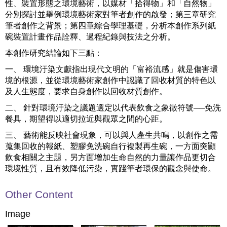
性、裝置形態之環境藝術，以媒材「拾得物」和「自然物」
分別探討並舉例環境藝術家對筆者創作的啟發；第三章研究
筆者創作之背景；第四章綜合學理基礎，分析本創作系列紙
碗裝置計畫作品詮釋、過程紀錄與技法之分析。
本創作研究結論如下三點：
一、 環境汙染文獻指出現代文明的「富裕流感」就是傷害環
境的根源，並從環境藝術家創作中認識了回收材質的特色以
及人生態度，要求自身創作以回收材質創作。
二、 針對環境汙染之議題選定以代表飲食之象徵符號──免洗
餐具，期望得以適切拉近與觀眾之間的心距。
三、 藝術能反映社會現象，可以與人產生共鳴，以創作之需
蒐集回收的報紙、塑膠免洗碗自行複製再生碗，一方面突顯
飲食相關之主題，另方面增加生命自然的力量讓作品更切合
環境性質，且有效降低污染，實踐筆者環保的觀念與使命。
Other Content
Image