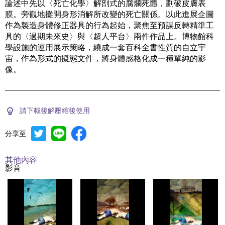
論述中先以〈死亡化學〉解剖式的腐爛死體，劃破皮膚表
膜。旁觀地攤開身形消解所改變的死亡關係。以此進展企圖
作為製造身體修正器具的行為起始，聚焦至預謀反轉精準工
具的〈過期未來史〉與〈超人平台〉兩件作品上。博物館科
學設施的運用展示策略，繞成一套百科全書性質的自立宇
宙，作為形式的擬態文件，將身體感格化成一種單純的影
像。
請下載後解壓縮後使用
分享至
其他內容
影音