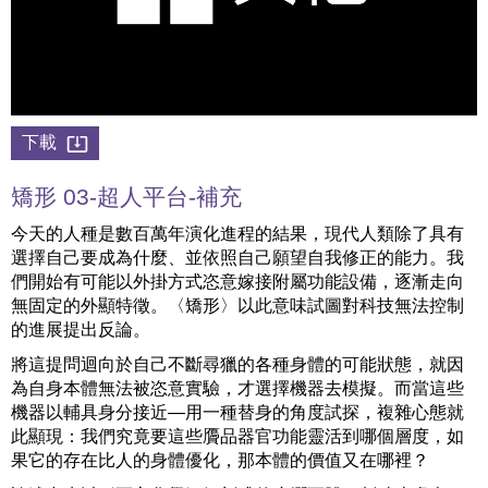
下載
矯形 03-超人平台-補充
今天的人種是數百萬年演化進程的結果，現代人類除了具有
選擇自己要成為什麼、並依照自己願望自我修正的能力。我
們開始有可能以外掛方式恣意嫁接附屬功能設備，逐漸走向
無固定的外顯特徵。〈矯形〉以此意味試圖對科技無法控制
的進展提出反論。
將這提問迴向於自己不斷尋獵的各種身體的可能狀態，就因
為自身本體無法被恣意實驗，才選擇機器去模擬。而當這些
機器以輔具身分接近—用一種替身的角度試探，複雜心態就
此顯現：我們究竟要這些贗品器官功能靈活到哪個層度，如
果它的存在比人的身體優化，那本體的價值又在哪裡？