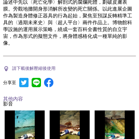
論述中先以〈死亡化學〉解剖式的腐爛死體，劃破皮膚表
膜。旁觀地攤開身形消解所改變的死亡關係。以此進展企圖
作為製造身體修正器具的行為起始，聚焦至預謀反轉精準工
具的〈過期未來史〉與〈超人平台〉兩件作品上。博物館科
學設施的運用展示策略，繞成一套百科全書性質的自立宇
宙，作為形式的擬態文件，將身體感格化成一種單純的影
像。
請下載後解壓縮後使用
分享至
其他內容
影音