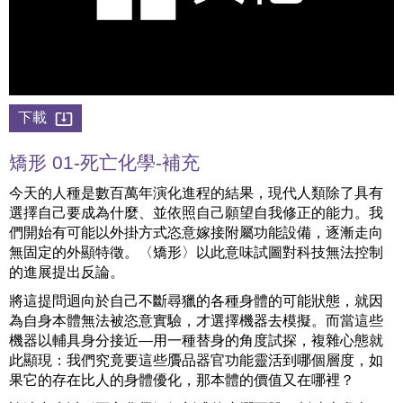
下載
矯形 01-死亡化學-補充
今天的人種是數百萬年演化進程的結果，現代人類除了具有
選擇自己要成為什麼、並依照自己願望自我修正的能力。我
們開始有可能以外掛方式恣意嫁接附屬功能設備，逐漸走向
無固定的外顯特徵。〈矯形〉以此意味試圖對科技無法控制
的進展提出反論。
將這提問迴向於自己不斷尋獵的各種身體的可能狀態，就因
為自身本體無法被恣意實驗，才選擇機器去模擬。而當這些
機器以輔具身分接近—用一種替身的角度試探，複雜心態就
此顯現：我們究竟要這些贗品器官功能靈活到哪個層度，如
果它的存在比人的身體優化，那本體的價值又在哪裡？