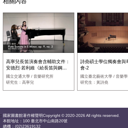
相關內容
高寧兒長笛演奏會含輔助文件：
詩堯碩士學位獨奏會與
安德烈·若利維《給長笛與鋼琴
會-2
的奏鳴曲》之樂曲分析與演奏詮
國立交通大學 / 音樂研究所
國立臺北藝術大學 / 音樂
釋-1
職專班
研究生：高寧兒
研究生：黃詩堯
::
國家圖書館著作權聲明Copyright © 2020-2026 All rights reserved.
本館地址：100 臺北市中山南路20號
總機：(02)23619132