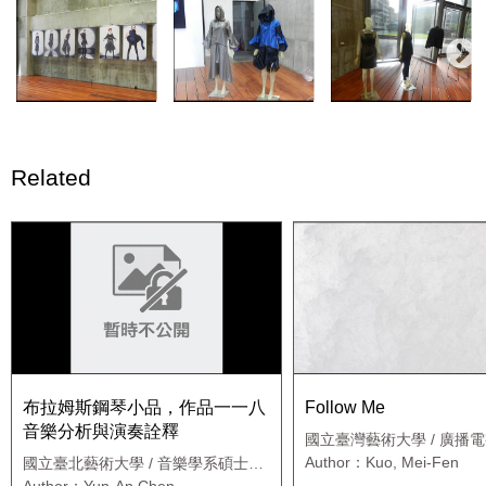
Related
布拉姆斯鋼琴小品，作品一一八
Follow Me
音樂分析與演奏詮釋
國立臺灣藝術大學 / 廣播
士班應用媒體藝術組
Author：Kuo, Mei-Fen
國立臺北藝術大學 / 音樂學系碩士班
鋼琴組
Author：Yun-An Chen