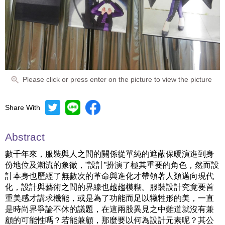
Please click or press enter on the picture to view the picture
Share With
Abstract
數千年來，服裝與人之間的關係從單純的遮蔽保暖演進到身
份地位及潮流的象徵，”設計”扮演了極其重要的角色，然而設
計本身也歷經了無數次的革命與進化才帶領著人類邁向現代
化，設計與藝術之間的界線也越趨模糊。服裝設計究竟要首
重美感才講求機能，或是為了功能而足以犧牲形的美，一直
是時尚界爭論不休的議題，在這兩股異見之中難道就沒有兼
顧的可能性嗎？若能兼顧，那麼要以何為設計元素呢？其公