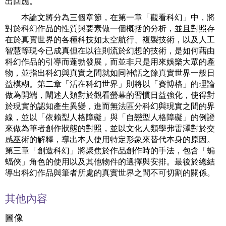
出回應。
本論文將分為三個章節，在第一章「觀看科幻」中，將
對於科幻作品的性質與要素做一個概括的分析，並且對照存
在於真實世界的各種科技如太空航行、複製技術，以及人工
智慧等現今已成真但在以往則流於幻想的技術，是如何藉由
科幻作品的引導而蓬勃發展，而並非只是用來娛樂大眾的產
物，並指出科幻與真實之間就如同神話之餘真實世界一般日
益模糊。第二章「活在科幻世界」則將以「賽博格」的理論
做為開端，闡述人類對於觀看螢幕的習慣日益強化，使得對
於現實的認知產生異變，進而無法區分科幻與現實之間的界
線，並以「依賴型人格障礙」與「自戀型人格障礙」的例證
來做為筆者創作狀態的對照，並以文化人類學弗雷澤對於交
感巫術的解釋，導出本人使用特定形象來替代本身的原因。
第三章「創造科幻」將聚焦於作品創作時的手法，包含「蝙
蝠俠」角色的使用以及其他物件的選擇與安排。最後於總結
導出科幻作品與筆者所處的真實世界之間不可切割的關係。
其他內容
圖像