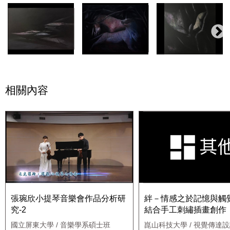
相關內容
張琬欣小提琴音樂會作品分析研
絆－情感之於記憶與觸
究-2
結合手工刺繡插畫創作
國立屏東大學 / 音樂學系碩士班
崑山科技大學 / 視覺傳達